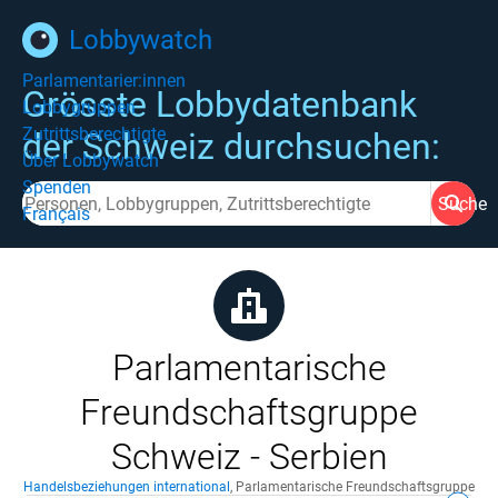
Lobbywatch
Parlamentarier:innen
Grösste Lobbydatenbank
Lobbygruppen
Zutrittsberechtigte
der Schweiz durchsuchen:
Über Lobbywatch
Spenden
Suche
Français
Parlamentarische
Freundschaftsgruppe
Schweiz - Serbien
Handelsbeziehungen international
,
Parlamentarische Freundschaftsgruppe