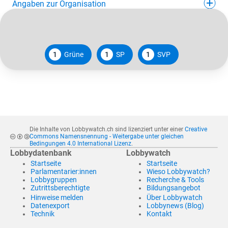
Angaben zur Organisation
1
Grüne
1
SP
1
SVP
Die Inhalte von Lobbywatch.ch sind lizenziert unter einer
Creative
Commons Namensnennung - Weitergabe unter gleichen
Bedingungen 4.0 International Lizenz
.
Lobbydatenbank
Lobbywatch
Startseite
Startseite
Parlamentarier:innen
Wieso Lobbywatch?
Lobbygruppen
Recherche & Tools
Zutrittsberechtigte
Bildungsangebot
Hinweise melden
Über Lobbywatch
Datenexport
Lobbynews (Blog)
Technik
Kontakt