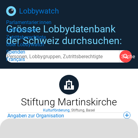
Lobbywatch
Parlamentarier:innen
Grösste Lobbydatenbank
Lobbygruppen
Zutrittsberechtigte
der Schweiz durchsuchen:
Über Lobbywatch
Spenden
Suche
Français
Stiftung Martinskirche
Kulturförderung
,
Stiftung
,
Basel
Angaben zur Organisation