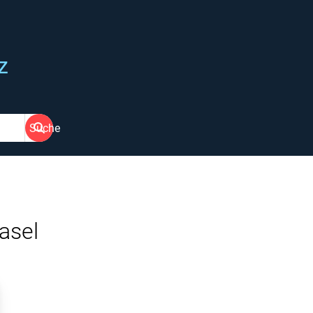
z
Suche
asel