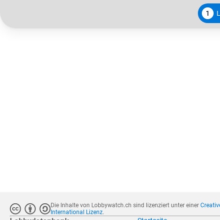
1
Die Inhalte von Lobbywatch.ch sind lizenziert unter einer
Creati
International Lizenz
.