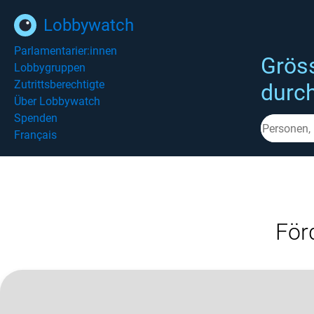
Lobbywatch
Parlamentarier:innen
Grös
Lobbygruppen
Zutrittsberechtigte
durc
Über Lobbywatch
Spenden
Français
För