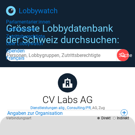
Lobbywatch
Parlamentarier:innen
Grösste Lobbydatenbank
Lobbygruppen
Zutrittsberechtigte
der Schweiz durchsuchen:
Über Lobbywatch
Spenden
Suche
Français
CV Labs AG
Dienstleistungen allg.
,
Consulting/PR
,
AG
,
Zug
Angaben zur Organisation
Verbindungsart
Direkt
Indirekt