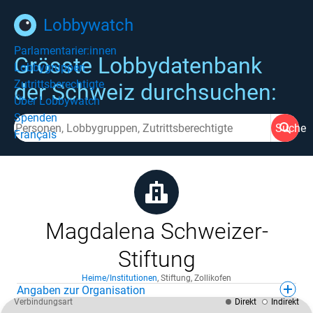
Lobbywatch
Parlamentarier:innen
Grösste Lobbydatenbank
Lobbygruppen
Zutrittsberechtigte
der Schweiz durchsuchen:
Über Lobbywatch
Spenden
Suche
Français
Magdalena Schweizer-
Stiftung
Heime/Institutionen
,
Stiftung
,
Zollikofen
Angaben zur Organisation
Verbindungsart
Direkt
Indirekt