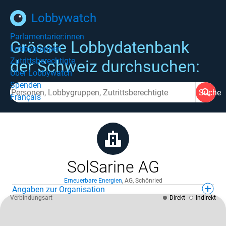
Lobbywatch
Parlamentarier:innen
Grösste Lobbydatenbank
Lobbygruppen
Zutrittsberechtigte
der Schweiz durchsuchen:
Über Lobbywatch
Spenden
Suche
Français
SolSarine AG
Erneuerbare Energien
,
AG
,
Schönried
Angaben zur Organisation
Verbindungsart
Direkt
Indirekt