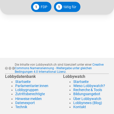
1
FDP
1
tätig für
Die Inhalte von Lobbywatch.ch sind lizenziert unter einer
Creative
Commons Namensnennung - Weitergabe unter gleichen
Bedingungen 4.0 International Lizenz
.
Lobbydatenbank
Lobbywatch
Startseite
Startseite
Parlamentarier:innen
Wieso Lobbywatch?
Lobbygruppen
Recherche & Tools
Zutrittsberechtigte
Bildungsangebot
Hinweise melden
Über Lobbywatch
Datenexport
Lobbynews (Blog)
Technik
Kontakt