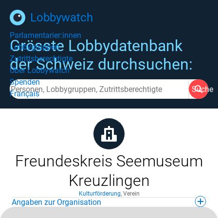
Lobbywatch
Parlamentarier:innen
Grösste Lobbydatenbank
Lobbygruppen
Zutrittsberechtigte
der Schweiz durchsuchen:
Über Lobbywatch
Spenden
Suche
Français
Freundeskreis Seemuseum
Kreuzlingen
Kulturförderung
,
Verein
Angaben zur Organisation