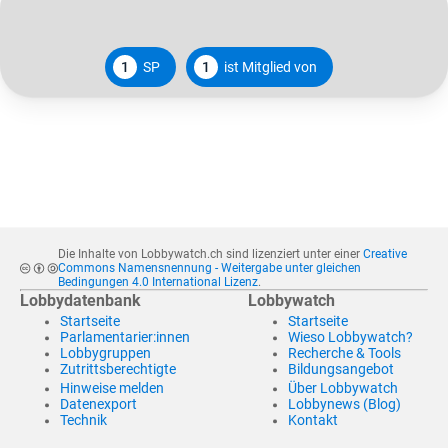
1
SP
1
ist Mitglied von
Die Inhalte von Lobbywatch.ch sind lizenziert unter einer
Creative
Commons Namensnennung - Weitergabe unter gleichen
Bedingungen 4.0 International Lizenz
.
Lobbydatenbank
Lobbywatch
Startseite
Startseite
Parlamentarier:innen
Wieso Lobbywatch?
Lobbygruppen
Recherche & Tools
Zutrittsberechtigte
Bildungsangebot
Hinweise melden
Über Lobbywatch
Datenexport
Lobbynews (Blog)
Technik
Kontakt