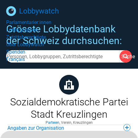
Lobbywatch
Parlamentarier:innen
Grösste Lobbydatenbank
Lobbygruppen
Zutrittsberechtigte
der Schweiz durchsuchen:
Über Lobbywatch
Spenden
Suche
Français
Sozialdemokratische Partei
Stadt Kreuzlingen
Parteien
,
Verein
,
Kreuzlingen
Angaben zur Organisation