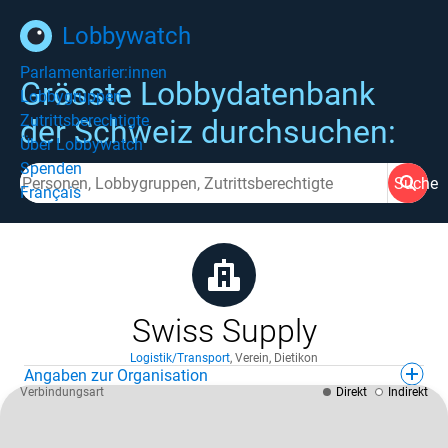
Lobbywatch
Parlamentarier:innen
Grösste Lobbydatenbank
Lobbygruppen
Zutrittsberechtigte
der Schweiz durchsuchen:
Über Lobbywatch
Spenden
Suche
Français
Swiss Supply
Logistik/Transport
,
Verein
,
Dietikon
Angaben zur Organisation
Verbindungsart
Direkt
Indirekt