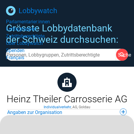
Lobbywatch
Parlamentarier:innen
Grösste Lobbydatenbank
Lobbygruppen
Zutrittsberechtigte
der Schweiz durchsuchen:
Über Lobbywatch
Spenden
Suche
Français
Heinz Theiler Carrosserie AG
Individualverkehr
,
AG
,
Goldau
Angaben zur Organisation