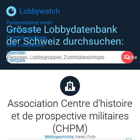
Lobbywatch
Parlamentarier:innen
Grösste Lobbydatenbank
Lobbygruppen
Zutrittsberechtigte
der Schweiz durchsuchen:
Über Lobbywatch
Spenden
Suche
Français
Association Centre d'histoire
et de prospective militaires
(CHPM)
Militärgeschichte
,
Verein
,
Pully