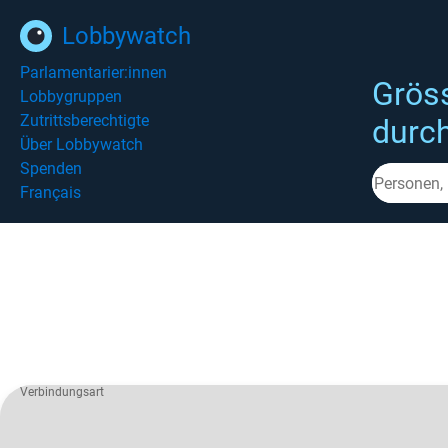
Lobbywatch
Parlamentarier:innen
Grös
Lobbygruppen
Zutrittsberechtigte
durc
Über Lobbywatch
Spenden
Français
Verbindungsart