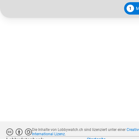
1
M
Die Inhalte von Lobbywatch.ch sind lizenziert unter einer
Creati
International Lizenz
.