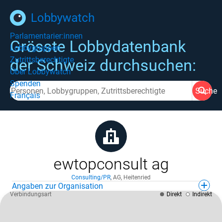
Lobbywatch
Parlamentarier:innen
Grösste Lobbydatenbank
Lobbygruppen
Zutrittsberechtigte
der Schweiz durchsuchen:
Über Lobbywatch
Spenden
Suche
Français
ewtopconsult ag
Consulting/PR
,
AG
,
Heitenried
Angaben zur Organisation
Verbindungsart
Direkt
Indirekt