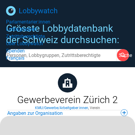
Lobbywatch
Parlamentarier:innen
Grösste Lobbydatenbank
Lobbygruppen
Zutrittsberechtigte
der Schweiz durchsuchen:
Über Lobbywatch
Spenden
Suche
Français
Gewerbeverein Zürich 2
KMU/Gewerbe/Arbeitgeber:innen
,
Verein
Angaben zur Organisation