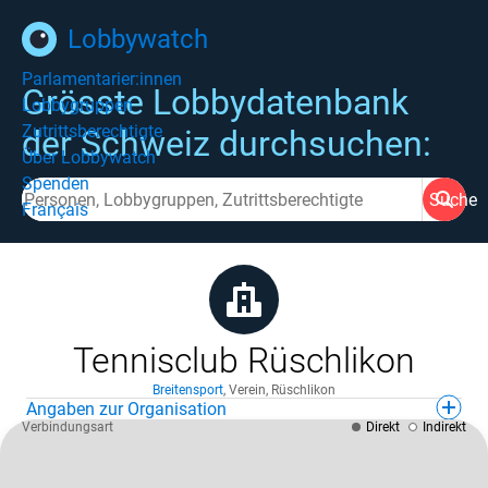
Lobbywatch
Parlamentarier:innen
Grösste Lobbydatenbank
Lobbygruppen
Zutrittsberechtigte
der Schweiz durchsuchen:
Über Lobbywatch
Spenden
Suche
Français
Tennisclub Rüschlikon
Breitensport
,
Verein
,
Rüschlikon
Angaben zur Organisation
Verbindungsart
Direkt
Indirekt