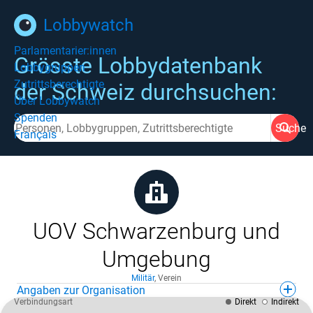
Lobbywatch
Parlamentarier:innen
Grösste Lobbydatenbank
Lobbygruppen
Zutrittsberechtigte
der Schweiz durchsuchen:
Über Lobbywatch
Spenden
Suche
Français
UOV Schwarzenburg und
Umgebung
Militär
,
Verein
Angaben zur Organisation
Verbindungsart
Direkt
Indirekt