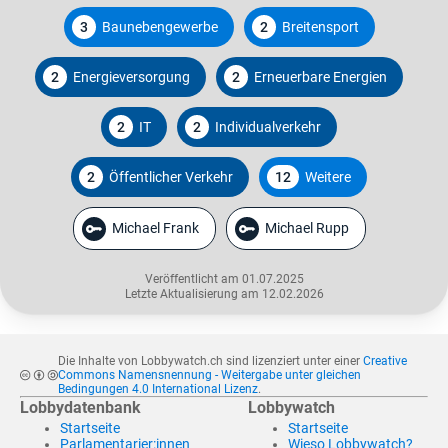
3
Baunebengewerbe
2
Breitensport
2
Energieversorgung
2
Erneuerbare Energien
2
IT
2
Individualverkehr
2
Öffentlicher Verkehr
12
Weitere
Michael Frank
Michael Rupp
Veröffentlicht am 01.07.2025
Letzte Aktualisierung am 12.02.2026
Die Inhalte von Lobbywatch.ch sind lizenziert unter einer
Creative
Commons Namensnennung - Weitergabe unter gleichen
Bedingungen 4.0 International Lizenz
.
Lobbydatenbank
Lobbywatch
Startseite
Startseite
Parlamentarier:innen
Wieso Lobbywatch?