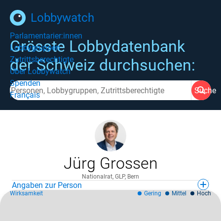
Lobbywatch
Parlamentarier:innen
Grösste Lobbydatenbank
Lobbygruppen
Zutrittsberechtigte
der Schweiz durchsuchen:
Über Lobbywatch
Spenden
Suche
Français
Jürg Grossen
Nationalrat, GLP, Bern
Angaben zur Person
Wirksamkeit
Gering
Mittel
Hoch