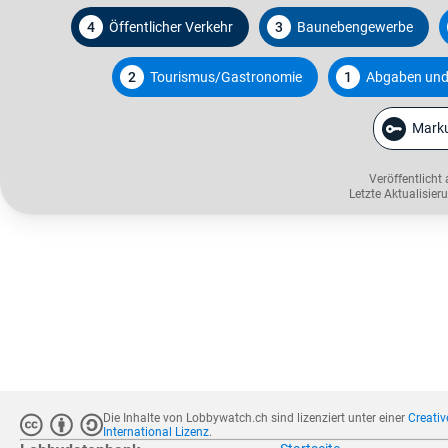
4
Öffentlicher Verkehr
3
Baunebengewerbe
2
Tourismus/Gastronomie
1
Abgaben und
Marku
Veröffentlicht
Letzte Aktualisie
Die Inhalte von Lobbywatch.ch sind lizenziert unter einer
Creati
International Lizenz
.