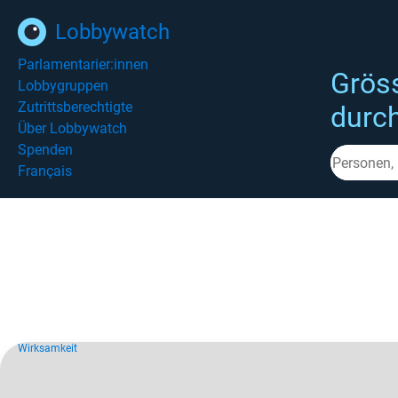
Lobbywatch
Parlamentarier:innen
Grös
Lobbygruppen
Zutrittsberechtigte
durc
Über Lobbywatch
Spenden
Français
Wirksamkeit