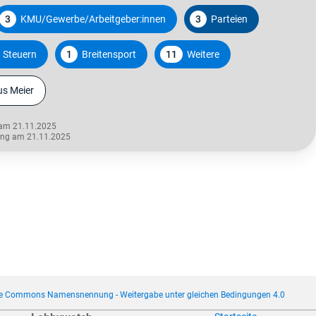
3
KMU/Gewerbe/Arbeitgeber:innen
3
Parteien
 Steuern
1
Breitensport
11
Weitere
s Meier
 am 21.11.2025
rung am 21.11.2025
ve Commons Namensnennung - Weitergabe unter gleichen Bedingungen 4.0