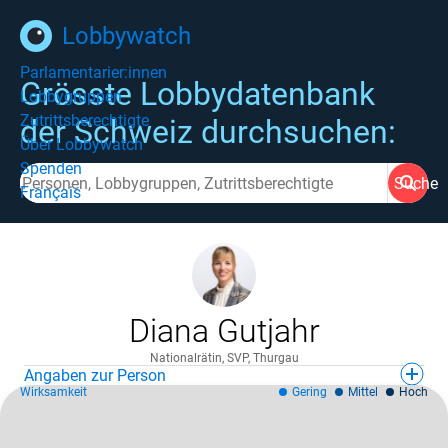
Lobbywatch
Parlamentarier:innen
Grösste Lobbydatenbank
Lobbygruppen
Zutrittsberechtigte
der Schweiz durchsuchen:
Über Lobbywatch
Spenden
Suche
Français
Diana Gutjahr
Nationalrätin, SVP, Thurgau
Angaben zur Person
Wirksamkeit
Gering
Mittel
Hoch