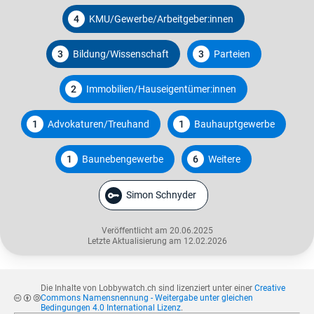
4
KMU/Gewerbe/Arbeitgeber:innen
3
Bildung/Wissenschaft
3
Parteien
2
Immobilien/Hauseigentümer:innen
1
Advokaturen/Treuhand
1
Bauhauptgewerbe
1
Baunebengewerbe
6
Weitere
Simon Schnyder
Veröffentlicht am 20.06.2025
Letzte Aktualisierung am 12.02.2026
Die Inhalte von Lobbywatch.ch sind lizenziert unter einer
Creative
Commons Namensnennung - Weitergabe unter gleichen
Bedingungen 4.0 International Lizenz
.