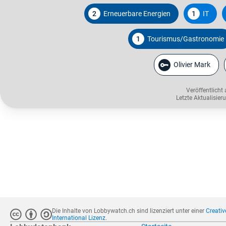
2
Erneuerbare Energien
1
IT
1
Tourismus/Gastronomie
Olivier Mark
Veröffentlicht
Letzte Aktualisie
Die Inhalte von Lobbywatch.ch sind lizenziert unter einer
Creati
International Lizenz
.