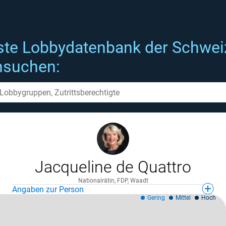
ste Lobbydatenbank der Schwei
hsuchen:
Jacqueline de Quattro
Nationalrätin, FDP, Waadt
Angaben zur Person
Gering
Mittel
Hoch