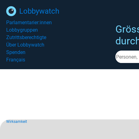
Lobbywatch
Parlamentarier:innen
Grös
Lobbygruppen
Zutrittsberechtigte
durc
Über Lobbywatch
Spenden
Français
Wirksamkeit