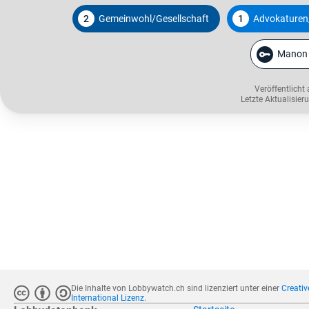
2
Gemeinwohl/Gesellschaft
1
Advokaturen
Manon C
Veröffentlicht
Letzte Aktualisie
Die Inhalte von Lobbywatch.ch sind lizenziert unter einer
Creati
International Lizenz
.