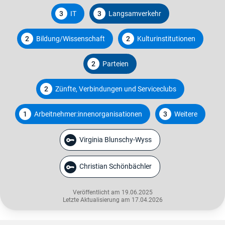
3
IT
3
Langsamverkehr
2
Bildung/Wissenschaft
2
Kulturinstitutionen
2
Parteien
2
Zünfte, Verbindungen und Serviceclubs
1
Arbeitnehmer:innenorganisationen
3
Weitere
Virginia Blunschy-Wyss
Christian Schönbächler
Veröffentlicht am 19.06.2025
Letzte Aktualisierung am 17.04.2026