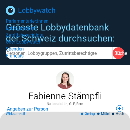
Lobbywatch
Parlamentarier:innen
Grösste Lobbydatenbank
Lobbygruppen
Zutrittsberechtigte
der Schweiz durchsuchen:
Über Lobbywatch
Spenden
Suche
Français
Fabienne Stämpfli
Nationalrätin, GLP, Bern
Angaben zur Person
Wirksamkeit
Gering
Mittel
Hoch