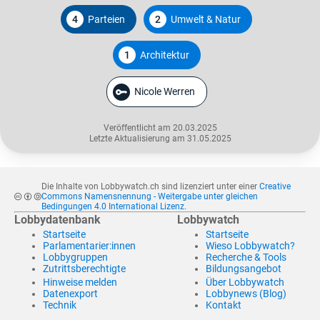
4
Parteien
2
Umwelt & Natur
1
Architektur
Nicole Werren
Veröffentlicht am 20.03.2025
Letzte Aktualisierung am 31.05.2025
Die Inhalte von Lobbywatch.ch sind lizenziert unter einer
Creative
Commons Namensnennung - Weitergabe unter gleichen
Bedingungen 4.0 International Lizenz
.
Lobbydatenbank
Lobbywatch
Startseite
Startseite
Parlamentarier:innen
Wieso Lobbywatch?
Lobbygruppen
Recherche & Tools
Zutrittsberechtigte
Bildungsangebot
Hinweise melden
Über Lobbywatch
Datenexport
Lobbynews (Blog)
Technik
Kontakt