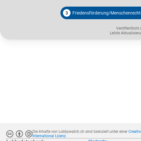
3
Friedensförderung/Menschenrecht
Veröffentlicht
Letzte Aktualisie
Die Inhalte von Lobbywatch.ch sind lizenziert unter einer
Creati
International Lizenz
.