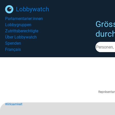
Lobbywatch
Parlamentarier:innen
Grös
Lobbygruppen
Zutrittsberechtigte
durc
Über Lobbywatch
Spenden
Français
Représentan
Wirksamkeit