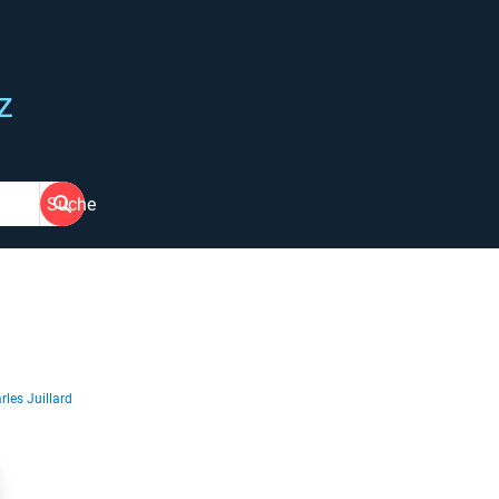
z
Suche
rles Juillard