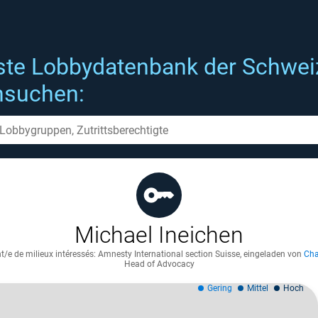
ste Lobbydatenbank der Schwei
hsuchen:
Michael Ineichen
t/e de milieux intéressés: Amnesty International section Suisse
,
eingeladen von
Cha
Head of Advocacy
Gering
Mittel
Hoch