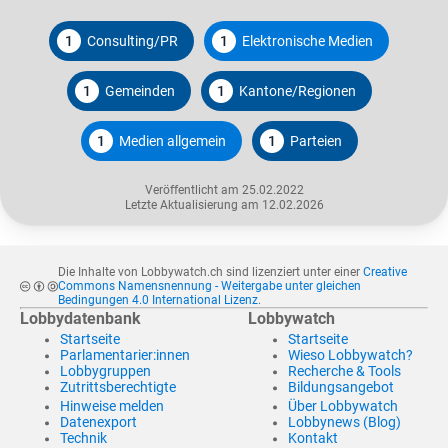
1
Consulting/PR
1
Elektronische Medien
1
Gemeinden
1
Kantone/Regionen
1
Medien allgemein
1
Parteien
Veröffentlicht am 25.02.2022
Letzte Aktualisierung am 12.02.2026
Die Inhalte von Lobbywatch.ch sind lizenziert unter einer
Creative
Commons Namensnennung - Weitergabe unter gleichen
Bedingungen 4.0 International Lizenz
.
Lobbydatenbank
Lobbywatch
Startseite
Startseite
Parlamentarier:innen
Wieso Lobbywatch?
Lobbygruppen
Recherche & Tools
Zutrittsberechtigte
Bildungsangebot
Hinweise melden
Über Lobbywatch
Datenexport
Lobbynews (Blog)
Technik
Kontakt