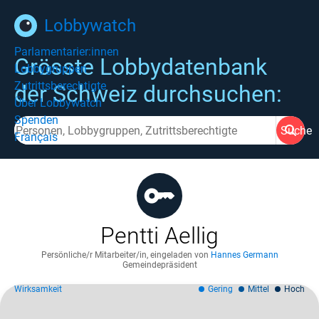
Lobbywatch
Parlamentarier:innen
Grösste Lobbydatenbank
Lobbygruppen
Zutrittsberechtigte
der Schweiz durchsuchen:
Über Lobbywatch
Spenden
Suche
Français
Pentti Aellig
Persönliche/r Mitarbeiter/in
,
eingeladen von
Hannes Germann
Gemeindepräsident
Wirksamkeit
Gering
Mittel
Hoch