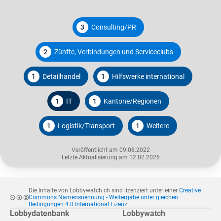
3
Consulting/PR
2
Zünfte, Verbindungen und Serviceclubs
1
Detailhandel
1
Hilfswerke international
1
IT
1
Kantone/Regionen
1
Logistik/Transport
1
Weitere
Veröffentlicht am 09.08.2022
Letzte Aktualisierung am 12.02.2026
Die Inhalte von Lobbywatch.ch sind lizenziert unter einer
Creative
Commons Namensnennung - Weitergabe unter gleichen
Bedingungen 4.0 International Lizenz
.
Lobbydatenbank
Lobbywatch