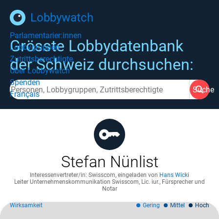
Lobbywatch
Parlamentarier:innen
Grösste Lobbydatenbank
Lobbygruppen
Zutrittsberechtigte
der Schweiz durchsuchen:
Über Lobbywatch
Spenden
Suche
Français
Stefan Nünlist
Interessenvertreter/in: Swisscom
,
eingeladen von
Hans Wicki
Leiter Unternehmenskommunikation Swisscom, Lic. iur., Fürsprecher und
Notar
Wirksamkeit
Gering
Mittel
Hoch