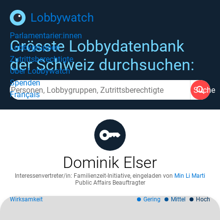
Lobbywatch
Parlamentarier:innen
Grösste Lobbydatenbank
Lobbygruppen
Zutrittsberechtigte
der Schweiz durchsuchen:
Über Lobbywatch
Spenden
Suche
Français
Dominik Elser
Interessenvertreter/in: Familienzeit-Initiative
,
eingeladen von
Min Li Marti
Public Affairs Beauftragter
Wirksamkeit
Gering
Mittel
Hoch