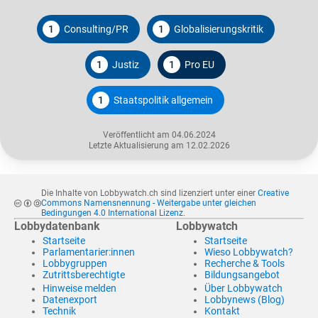
1
Consulting/PR
1
Globalisierungskritik
1
Justiz
1
Pro EU
1
Staatspolitik allgemein
Veröffentlicht am 04.06.2024
Letzte Aktualisierung am 12.02.2026
Die Inhalte von Lobbywatch.ch sind lizenziert unter einer
Creative
Commons Namensnennung - Weitergabe unter gleichen
Bedingungen 4.0 International Lizenz
.
Lobbydatenbank
Lobbywatch
Startseite
Startseite
Parlamentarier:innen
Wieso Lobbywatch?
Lobbygruppen
Recherche & Tools
Zutrittsberechtigte
Bildungsangebot
Hinweise melden
Über Lobbywatch
Datenexport
Lobbynews (Blog)
Technik
Kontakt