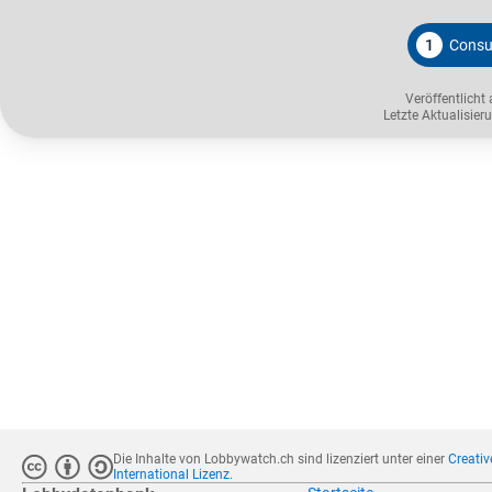
1
Consu
Veröffentlicht
Letzte Aktualisie
Die Inhalte von Lobbywatch.ch sind lizenziert unter einer
Creati
International Lizenz
.