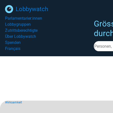
Lobbywatch
Parlamentarier:innen
Grös
Lobbygruppen
Zutrittsberechtigte
durc
Über Lobbywatch
Spenden
Français
Wirksamkeit