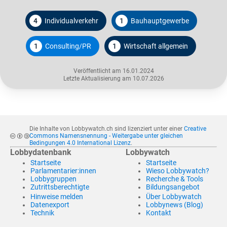
4
Individualverkehr
1
Bauhauptgewerbe
1
Consulting/PR
1
Wirtschaft allgemein
Veröffentlicht am 16.01.2024
Letzte Aktualisierung am 10.07.2026
Die Inhalte von Lobbywatch.ch sind lizenziert unter einer
Creative
Commons Namensnennung - Weitergabe unter gleichen
Bedingungen 4.0 International Lizenz
.
Lobbydatenbank
Lobbywatch
Startseite
Startseite
Parlamentarier:innen
Wieso Lobbywatch?
Lobbygruppen
Recherche & Tools
Zutrittsberechtigte
Bildungsangebot
Hinweise melden
Über Lobbywatch
Datenexport
Lobbynews (Blog)
Technik
Kontakt