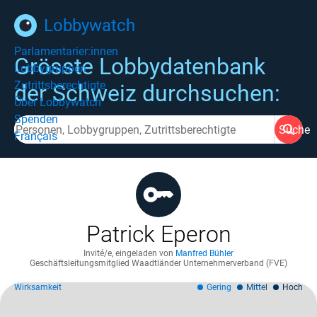
Lobbywatch
Parlamentarier:innen
Grösste Lobbydatenbank
Lobbygruppen
Zutrittsberechtigte
der Schweiz durchsuchen:
Über Lobbywatch
Spenden
Suche
Français
Patrick Eperon
Invité/e
,
eingeladen von
Manfred Bühler
Geschäftsleitungsmitglied Waadtländer Unternehmerverband (FVE)
Wirksamkeit
Gering
Mittel
Hoch