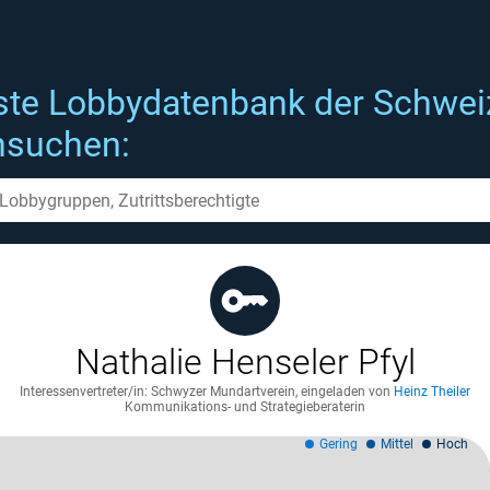
ste Lobbydatenbank der Schwei
hsuchen:
Nathalie Henseler Pfyl
Interessenvertreter/in: Schwyzer Mundartverein
,
eingeladen von
Heinz Theiler
Kommunikations- und Strategieberaterin
Gering
Mittel
Hoch