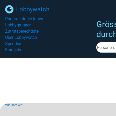
Lobbywatch
Parlamentarier:innen
Grös
Lobbygruppen
Zutrittsberechtigte
durc
Über Lobbywatch
Spenden
Français
Wirksamkeit