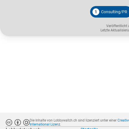
1
Consulting/PR
Veröffentlicht
Letzte Aktualisie
Die Inhalte von Lobbywatch.ch sind lizenziert unter einer
Creati
International Lizenz
.