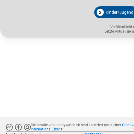
2
Kinder/Jugend
Veröffentlicht
Letzte Aktualisie
Die Inhalte von Lobbywatch.ch sind lizenziert unter einer
Creati
International Lizenz
.