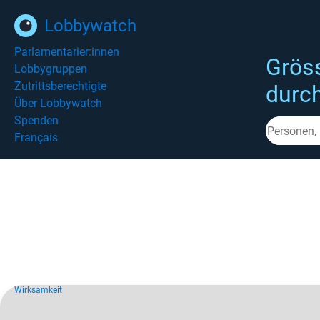
Lobbywatch
Parlamentarier:innen
Grös
Lobbygruppen
Zutrittsberechtigte
durc
Über Lobbywatch
Spenden
Français
Wirksamkeit