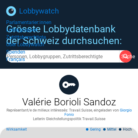
Lobbywatch
Parlamentarier:innen
Grösste Lobbydatenbank
Lobbygruppen
Zutrittsberechtigte
der Schweiz durchsuchen:
Über Lobbywatch
Spenden
Suche
Français
Valérie Borioli Sandoz
Représentant/e de milieux intéressés: Travail.Suisse
,
eingeladen von
Giorgio
Fonio
Leiterin Gleichstellungspolitik Travail.Suisse
Wirksamkeit
Gering
Mittel
Hoch