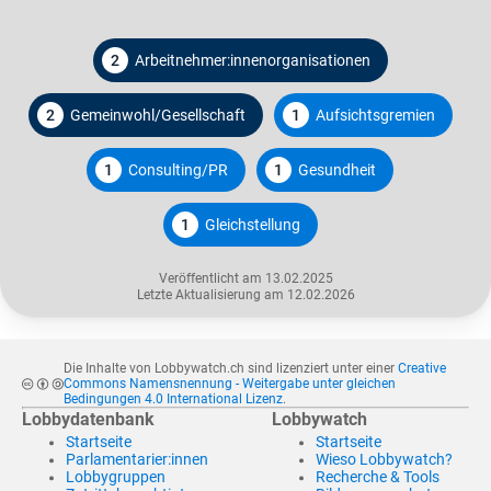
2
Arbeitnehmer:innenorganisationen
2
Gemeinwohl/Gesellschaft
1
Aufsichtsgremien
1
Consulting/PR
1
Gesundheit
1
Gleichstellung
Veröffentlicht am 13.02.2025
Letzte Aktualisierung am 12.02.2026
Die Inhalte von Lobbywatch.ch sind lizenziert unter einer
Creative
Commons Namensnennung - Weitergabe unter gleichen
Bedingungen 4.0 International Lizenz
.
Lobbydatenbank
Lobbywatch
Startseite
Startseite
Parlamentarier:innen
Wieso Lobbywatch?
Lobbygruppen
Recherche & Tools