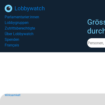
Lobbywatch
Parlamentarier:innen
Grös
Lobbygruppen
Zutrittsberechtigte
durc
Über Lobbywatch
Spenden
Français
Wirksamkeit