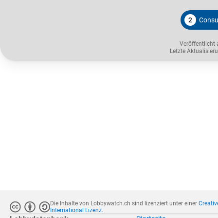
2
Consu
Veröffentlicht
Letzte Aktualisie
Die Inhalte von Lobbywatch.ch sind lizenziert unter einer
Creati
International Lizenz
.