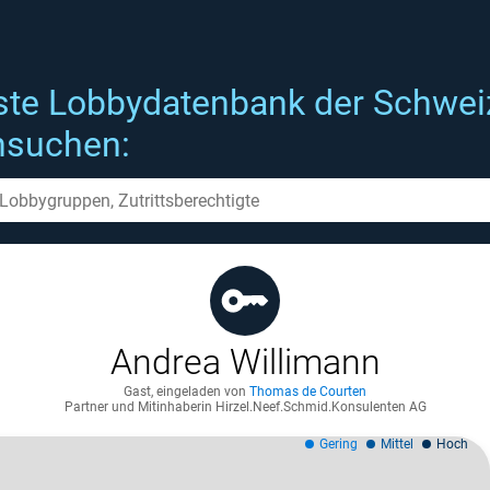
ste Lobbydatenbank der Schwei
hsuchen:
Andrea Willimann
Gast
,
eingeladen von
Thomas de Courten
Partner und Mitinhaberin Hirzel.Neef.Schmid.Konsulenten AG
Gering
Mittel
Hoch