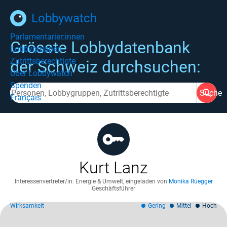
Lobbywatch
Parlamentarier:innen
Grösste Lobbydatenbank
Lobbygruppen
Zutrittsberechtigte
der Schweiz durchsuchen:
Über Lobbywatch
Spenden
Suche
Français
Kurt Lanz
Interessenvertreter/in: Energie & Umwelt
,
eingeladen von
Monika Rüegger
Geschäftsführer
Wirksamkeit
Gering
Mittel
Hoch