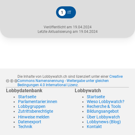
1
IT
Veröffentlicht am 19.04.2024
Letzte Aktualisierung am 19.04.2024
Die Inhalte von Lobbywatch.ch sind lizenziert unter einer
Creative
Commons Namensnennung - Weitergabe unter gleichen
Bedingungen 4.0 International Lizenz
.
Lobbydatenbank
Lobbywatch
Startseite
Startseite
Parlamentarier:innen
Wieso Lobbywatch?
Lobbygruppen
Recherche & Tools
Zutrittsberechtigte
Bildungsangebot
Hinweise melden
Über Lobbywatch
Datenexport
Lobbynews (Blog)
Technik
Kontakt