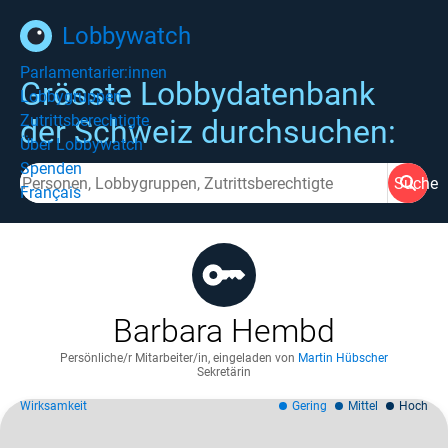
Lobbywatch
Parlamentarier:innen
Grösste Lobbydatenbank
Lobbygruppen
Zutrittsberechtigte
der Schweiz durchsuchen:
Über Lobbywatch
Spenden
Suche
Français
Barbara Hembd
Persönliche/r Mitarbeiter/in
,
eingeladen von
Martin Hübscher
Sekretärin
Wirksamkeit
Gering
Mittel
Hoch