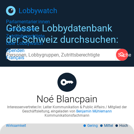
Lobbywatch
Parlamentarier:innen
Grösste Lobbydatenbank
Lobbygruppen
Zutrittsberechtigte
der Schweiz durchsuchen:
Über Lobbywatch
Spenden
Suche
Français
Noé Blancpain
Interessenvertreter/in: Leiter Kommunikation & Public Affairs / Mitglied der
Geschäftsleitung
,
eingeladen von
Benjamin Mühlemann
Kommunikationsfachmann
Wirksamkeit
Gering
Mittel
Hoch