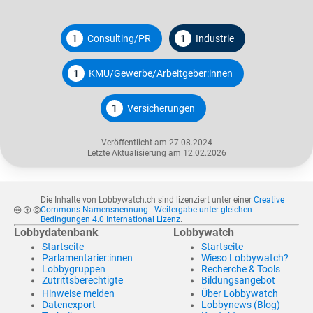
1
Consulting/PR
1
Industrie
1
KMU/Gewerbe/Arbeitgeber:innen
1
Versicherungen
Veröffentlicht am 27.08.2024
Letzte Aktualisierung am 12.02.2026
Die Inhalte von Lobbywatch.ch sind lizenziert unter einer
Creative
Commons Namensnennung - Weitergabe unter gleichen
Bedingungen 4.0 International Lizenz
.
Lobbydatenbank
Lobbywatch
Startseite
Startseite
Parlamentarier:innen
Wieso Lobbywatch?
Lobbygruppen
Recherche & Tools
Zutrittsberechtigte
Bildungsangebot
Hinweise melden
Über Lobbywatch
Datenexport
Lobbynews (Blog)