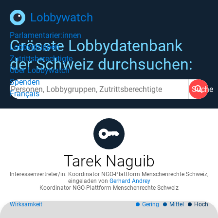
Lobbywatch
Parlamentarier:innen
Grösste Lobbydatenbank
Lobbygruppen
Zutrittsberechtigte
der Schweiz durchsuchen:
Über Lobbywatch
Spenden
Suche
Français
Tarek Naguib
Interessenvertreter/in: Koordinator NGO-Plattform Menschenrechte Schweiz
,
eingeladen von
Gerhard Andrey
Koordinator NGO-Plattform Menschenrechte Schweiz
Wirksamkeit
Gering
Mittel
Hoch