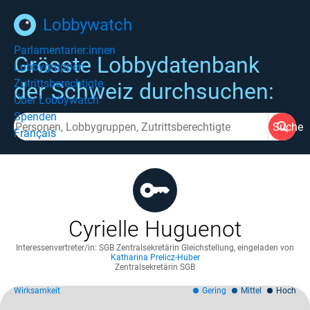
Lobbywatch
Parlamentarier:innen
Grösste Lobbydatenbank
Lobbygruppen
Zutrittsberechtigte
der Schweiz durchsuchen:
Über Lobbywatch
Spenden
Suche
Français
Cyrielle Huguenot
Interessenvertreter/in: SGB Zentralsekretärin Gleichstellung
,
eingeladen von
Katharina Prelicz-Huber
Zentralsekretärin SGB
Wirksamkeit
Gering
Mittel
Hoch