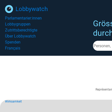
Lobbywatch
Parlamentarier:innen
Grös
Lobbygruppen
Zutrittsberechtigte
durc
Über Lobbywatch
Spenden
Français
Représentan
Wirksamkeit