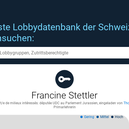
ste Lobbydatenbank der Schwei
hsuchen:
Francine Stettler
t/e de milieux intéressés: députée UDC au Parlement Jurassien
,
eingeladen von
Tho
Primarlehrerin
Gering
Mittel
Hoch