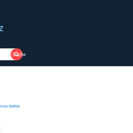
z
Suche
mas Stettler