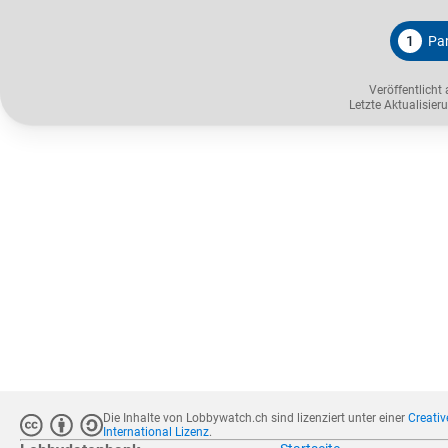
1
Par
Veröffentlicht
Letzte Aktualisie
Die Inhalte von Lobbywatch.ch sind lizenziert unter einer
Creati
International Lizenz
.