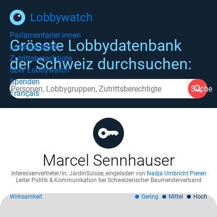
Lobbywatch
Parlamentarier:innen
Grösste Lobbydatenbank
Lobbygruppen
Zutrittsberechtigte
der Schweiz durchsuchen:
Über Lobbywatch
Spenden
Suche
Français
Marcel Sennhauser
Interessenvertreter/in: JardinSuisse
,
eingeladen von
Nadja Umbricht Pieren
Leiter Politik & Kommunikation bei Schweizerischer Baumeisterverband
Wirksamkeit
Gering
Mittel
Hoch