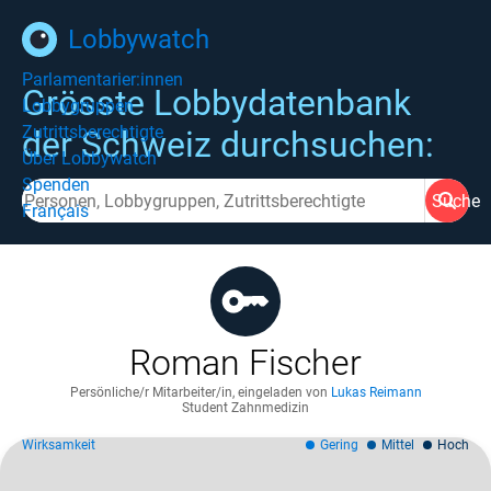
Lobbywatch
Parlamentarier:innen
Grösste Lobbydatenbank
Lobbygruppen
Zutrittsberechtigte
der Schweiz durchsuchen:
Über Lobbywatch
Spenden
Suche
Français
Roman Fischer
Persönliche/r Mitarbeiter/in
,
eingeladen von
Lukas Reimann
Student Zahnmedizin
Wirksamkeit
Gering
Mittel
Hoch