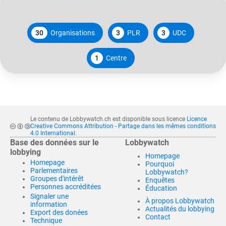
30
Organisations
3
PLR
3
UDC
1
Centre
Le contenu de Lobbywatch.ch est disponible sous licence
Licence
Creative Commons Attribution - Partage dans les mêmes conditions
4.0 International
.
Base des données sur le
Lobbywatch
lobbying
Homepage
Homepage
Pourquoi
Parlementaires
Lobbywatch?
Groupes d'intérêt
Enquêtes
Personnes accréditées
Éducation
Signaler une
À propos Lobbywatch
information
Actualités du lobbying
Export des donées
Contact
Technique