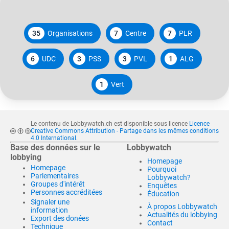
35
Organisations
7
Centre
7
PLR
6
UDC
3
PSS
3
PVL
1
ALG
1
Vert
Le contenu de Lobbywatch.ch est disponible sous licence
Licence
Creative Commons Attribution - Partage dans les mêmes conditions
4.0 International
.
Base des données sur le
Lobbywatch
lobbying
Homepage
Homepage
Pourquoi
Parlementaires
Lobbywatch?
Groupes d'intérêt
Enquêtes
Personnes accréditées
Éducation
Signaler une
À propos Lobbywatch
information
Actualités du lobbying
Export des donées
Contact
Technique