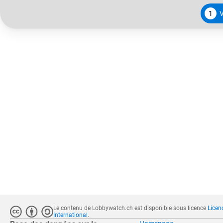
1
V
Le contenu de Lobbywatch.ch est disponible sous licence
Licen
International
.