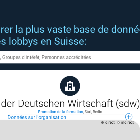
rer la plus vaste base de donn
es lobbys en Suisse:
g der Deutschen Wirtschaft (sd
Promotion de la formation
,
Sàrl
,
Berlin
Données sur l'organisation
direct
indirect