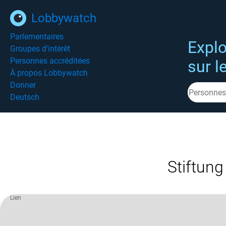
Lobbywatch
Parlementaires
Explo
Groupes d'intérêt
Personnes accréditées
sur l
À propos Lobbywatch
Donner
Deutsch
Stiftun
Lien