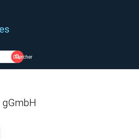
ées
Chercher
w) gGmbH