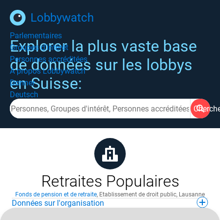
Lobbywatch
Parlementaires
Explorer la plus vaste base
Groupes d'intérêt
Personnes accréditées
de données sur les lobbys
À propos Lobbywatch
en Suisse:
Donner
Deutsch
Cherch
Retraites Populaires
Fonds de pension et de retraite
,
Etablissement de droit public
,
Lausanne
Données sur l'organisation