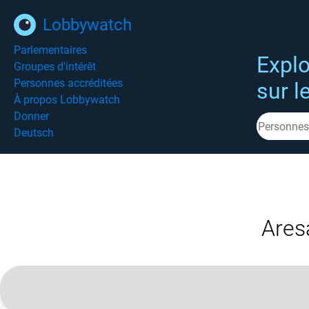
Lobbywatch
Parlementaires
Explo
Groupes d'intérêt
Personnes accréditées
sur l
À propos Lobbywatch
Donner
Deutsch
Ares