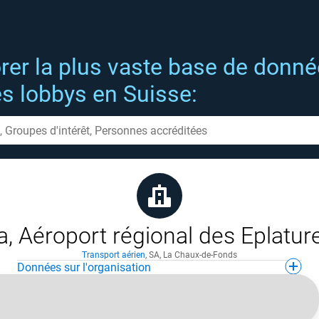
rer la plus vaste base de donn
es lobbys en Suisse:
a, Aéroport régional des Eplatur
Transport aérien
,
SA
,
La Chaux-de-Fonds
Données sur l'organisation