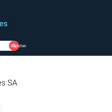
ées
Chercher
es SA