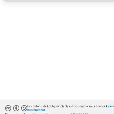
Le contenu de Lobbywatch.ch est disponible sous licence
Licen
International
.