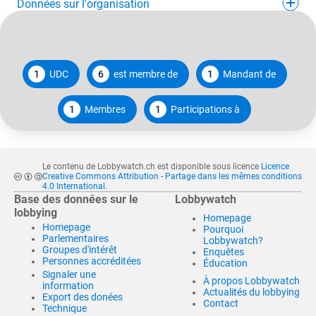
Données sur l'organisation
1
UDC
6
est membre de
1
Mandant de
1
Membres
1
Participations à
Le contenu de Lobbywatch.ch est disponible sous licence
Licence
Creative Commons Attribution - Partage dans les mêmes conditions
4.0 International
.
Base des données sur le
Lobbywatch
lobbying
Homepage
Homepage
Pourquoi
Parlementaires
Lobbywatch?
Groupes d'intérêt
Enquêtes
Personnes accréditées
Éducation
Signaler une
À propos Lobbywatch
information
Actualités du lobbying
Export des donées
Contact
Technique