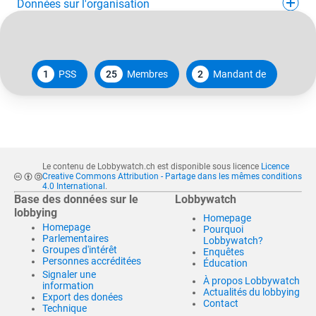
Données sur l'organisation
1
PSS
25
Membres
2
Mandant de
Le contenu de Lobbywatch.ch est disponible sous licence
Licence
Creative Commons Attribution - Partage dans les mêmes conditions
4.0 International
.
Base des données sur le
Lobbywatch
lobbying
Homepage
Homepage
Pourquoi
Parlementaires
Lobbywatch?
Groupes d'intérêt
Enquêtes
Personnes accréditées
Éducation
Signaler une
À propos Lobbywatch
information
Actualités du lobbying
Export des donées
Contact
Technique