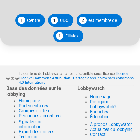
1
Centre
1
UDC
2
est membre de
1
Filiales
Le contenu de Lobbywatch.ch est disponible sous licence
Licence
Creative Commons Attribution - Partage dans les mêmes conditions
4.0 International
.
Base des données sur le
Lobbywatch
lobbying
Homepage
Homepage
Pourquoi
Parlementaires
Lobbywatch?
Groupes d'intérêt
Enquêtes
Personnes accréditées
Éducation
Signaler une
À propos Lobbywatch
information
Actualités du lobbying
Export des donées
Contact
Technique