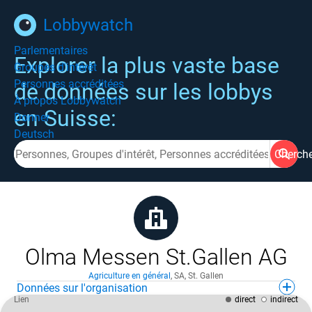
Lobbywatch
Parlementaires
Explorer la plus vaste base
Groupes d'intérêt
Personnes accréditées
de données sur les lobbys
À propos Lobbywatch
en Suisse:
Donner
Deutsch
Cherch
Olma Messen St.Gallen AG
Agriculture en général
,
SA
,
St. Gallen
Données sur l'organisation
Lien
direct
indirect