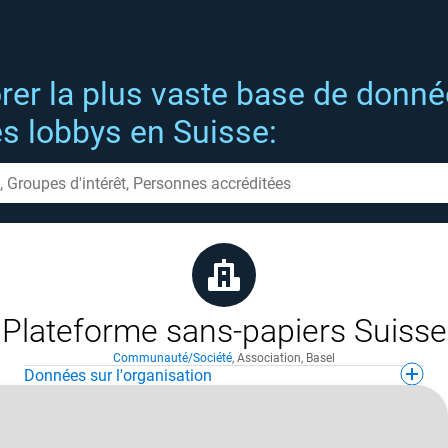
rer la plus vaste base de donn
es lobbys en Suisse:
Plateforme sans-papiers Suisse
Communauté/Société
,
Association
,
Basel
Données sur l'organisation